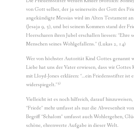
Die Friedensstifter werden Kinder (wörtlich: Söhn
von Gott selber, der ja seinerseits der Gott des Frie
angekündigte Messias wird im Alten Testament an e
(Jesaja 9, 5), und bei seinem Kommen stand der Fr
Heerscharen ihren Jubel erschallen liessen: “Ehre 
Menschen seines Wohlgefallens.” (Lukas 2, 14)
Wer von höchster Autorität Kind Gottes genannt wird
Liebe hat uns der Vater erwiesen, dass wir Gottes 
mit Lloyd-Jones erklären: “…ein Friedensstifter ist
3)
widerspiegelt.”
Vielleicht ist es noch hilfreich, darauf hinzuweis
“Friede” mehr umfasst als nur die Abwesenheit von
Begriff “Schalom” umfasst auch Wohlergehen, Glück
schöne, ehrenwerte Aufgabe in dieser Welt.