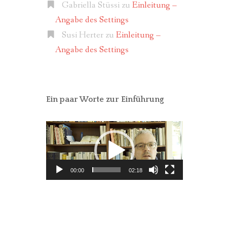
Gabriella Stüssi
zu
Einleitung –
Angabe des Settings
Susi Herter
zu
Einleitung –
Angabe des Settings
Ein paar Worte zur Einführung
Video-
Player
00:00
02:18