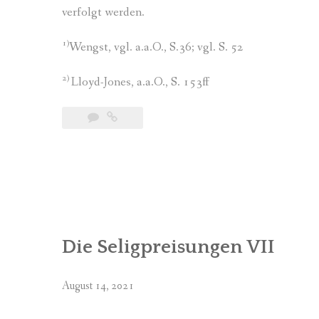
verfolgt werden.
1)
Wengst, vgl. a.a.O., S.36; vgl. S. 52
2)
Lloyd-Jones, a.a.O., S. 153ff
Die Seligpreisungen VII
August 14, 2021