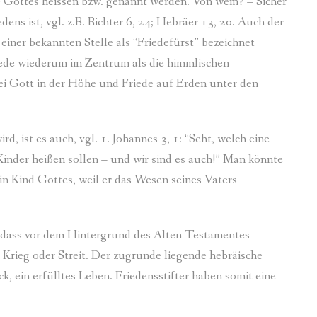
e) Gottes heissen bzw. genannt werden. Von wem? – Sicher
dens ist, vgl. z.B. Richter 6, 24; Hebräer 13, 20. Auch der
iner bekannten Stelle als “Friedefürst” bezeichnet
iede wiederum im Zentrum als die himmlischen
sei Gott in der Höhe und Friede auf Erden unter den
, ist es auch, vgl. 1. Johannes 3, 1: “Seht, welch eine
Kinder heißen sollen – und wir sind es auch!” Man könnte
 ein Kind Gottes, weil er das Wesen seines Vaters
en, dass vor dem Hintergrund des Alten Testamentes
 Krieg oder Streit. Der zugrunde liegende hebräische
, ein erfülltes Leben. Friedensstifter haben somit eine