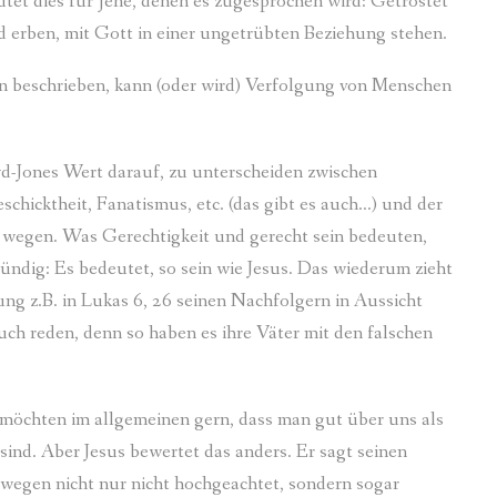
tet dies für jene, denen es zugesprochen wird: Getröstet
d erben, mit Gott in einer ungetrübten Beziehung stehen.
gen beschrieben, kann (oder wird) Verfolgung von Menschen
d-Jones Wert darauf, zu unterscheiden zwischen
chicktheit, Fanatismus, etc. (das gibt es auch…) und der
 wegen. Was Gerechtigkeit und gerecht sein bedeuten,
bündig: Es bedeutet, so sein wie Jesus. Das wiederum zieht
ung z.B. in Lukas 6, 26 seinen Nachfolgern in Aussicht
uch reden, denn so haben es ihre Väter mit den falschen
 möchten im allgemeinen gern, dass man gut über uns als
 sind. Aber Jesus bewertet das anders. Er sagt seinen
etwegen nicht nur nicht hochgeachtet, sondern sogar