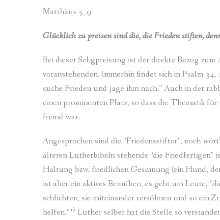
Matthäus 5, 9
Glücklich zu preisen sind die, die Frieden stiften, d
Bei dieser Seligpreisung ist der direkte Bezug zum
voranstehenden. Immerhin findet sich in Psalm 34,
suche Frieden und jage ihm nach.” Auch in der rabbi
einen prominenten Platz, so dass die Thematik für 
fremd war.
Angesprochen sind die “Friedensstifter”, noch wört
älteren Lutherbibeln stehende “die Friedfertigen” is
Haltung bzw. friedlichen Gesinnung (ein Hund, der
ist aber ein aktives Bemühen, es geht um Leute, “
schlichten, sie miteinander versöhnen und so ein 
1)
helfen.”
Luther selber hat die Stelle so verstande