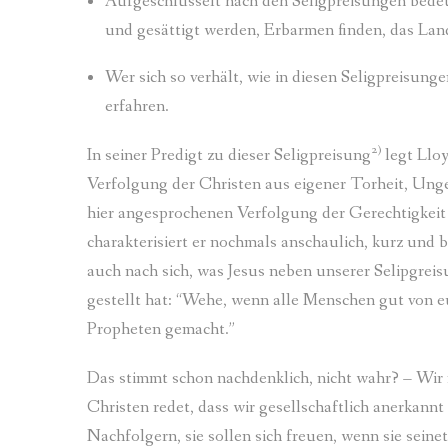
Aufgeschlüsselt nach den Seligpreisungen bedeu
und gesättigt werden, Erbarmen finden, das Lan
Wer sich so verhält, wie in diesen Seligpreisun
erfahren.
2)
In seiner Predigt zu dieser Seligpreisung
legt Lloy
Verfolgung der Christen aus eigener Torheit, Unges
hier angesprochenen Verfolgung der Gerechtigkeit
charakterisiert er nochmals anschaulich, kurz und 
auch nach sich, was Jesus neben unserer Selipgreis
gestellt hat: “Wehe, wenn alle Menschen gut von e
Propheten gemacht.”
Das stimmt schon nachdenklich, nicht wahr? – Wir
Christen redet, dass wir gesellschaftlich anerkannt
Nachfolgern, sie sollen sich freuen, wenn sie sein